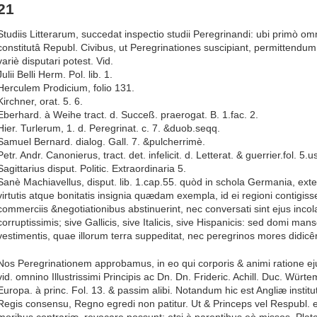
21
Studiis Litterarum, succedat inspectio studii Peregrinandi: ubi primò o
constitutâ Republ. Civibus, ut Peregrinationes suscipiant, permittendu
variè disputari potest. Vid.
Julii Belli Herm. Pol. lib. 1.
Herculem Prodicium, folio 131.
Kirchner, orat. 5. 6.
Eberhard. à Weihe tract. d. Succeß. praerogat. B. 1.fac. 2.
Hier. Turlerum, 1. d. Peregrinat. c. 7. &duob.seqq.
Samuel Bernard. dialog. Gall. 7. &pulcherrimè.
Petr. Andr. Canonierus, tract. det. infelicit. d. Letterat. & guerrier.fol. 5.us
Sagittarius disput. Politic. Extraordinaria 5.
Sanè Machiavellus, disput. lib. 1.cap.55. quòd in schola Germania, ex
virtutis atque bonitatis insignia quædam exempla, id ei regioni contigis
commerciis &negotiationibus abstinuerint, nec conversati sint ejus incol
corruptissimis; sive Gallicis, sive Italicis, sive Hispanicis: sed domi mans
vestimentis, quae illorum terra suppeditat, nec peregrinos mores didicê
Nos Peregrinationem approbamus, in eo qui corporis & animi ratione eju
vid. omnino Illustrissimi Principis ac Dn. Dn. Frideric. Achill. Duc. Wür
Europa. à princ. Fol. 13. & passim alibi. Notandum hic est Angliæ insti
Regis consensu, Regno egredi non patitur. Ut & Princeps vel Respubl. ex
moribus contrariæ, revocare possunt; etsi à parentibus eò missos. Plat