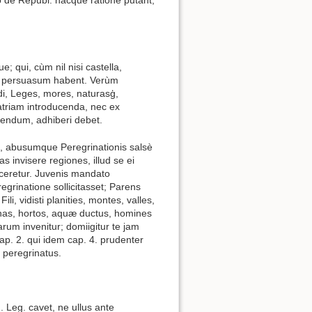
e; qui, cùm nil nisi castella,
sibi persuasum habent. Verùm
i, Leges, mores, naturasģ,
triam introducenda, nec ex
rtendum, adhiberi debet.
t, abusumque Peregrinationis salsè
nas invisere regiones, illud se ei
sceretur. Juvenis mandato
grinatione sollicitasset; Parens
ili, vidisti planities, montes, valles,
uinas, hortos, aquæ ductus, homines
um invenitur; domiigitur te jam
cap. 2. qui idem cap. 4. prudenter
t peregrinatus.
. Leg. cavet, ne ullus ante