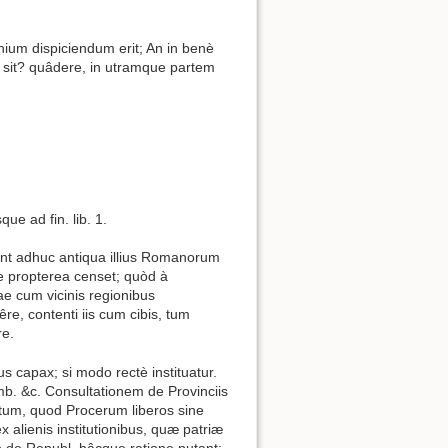
mnium dispiciendum erit; An in benè
m sit? quâdere, in utramque partem
que ad fin. lib. 1.
tent adhuc antiqua illius Romanorum
se propterea censet; quòd à
ae cum vicinis regionibus
êre, contenti iis cum cibis, tum
re.
s capax; si modo rectè instituatur.
temb. &c. Consultationem de Provinciis
tutum, quod Procerum liberos sine
 alienis institutionibus, quæ patriæ
o de Republ. hâcque ratione putant;