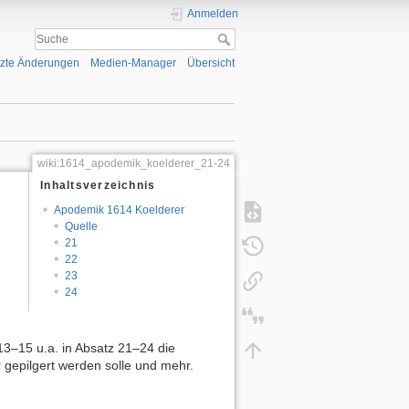
Anmelden
tzte Änderungen
Medien-Manager
Übersicht
wiki:1614_apodemik_koelderer_21-24
Inhaltsverzeichnis
Apodemik 1614 Koelderer
Quelle
21
22
23
24
13–15 u.a. in Absatz 21–24 die
r gepilgert werden solle und mehr.