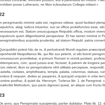
prohiberi posse Lutheranis, ne filios inJesuitarum Collegia mittant.«
22
In peregrinando minimè satis est, regiones vidisse, quod factitant pleriqu
sepulchra, aliaģ. ludicra intuentur, suo se officio probèfunctos esse, 
necessarium est, Statum uniuscujusque Reipublic.officia, modum vivend
populorum quam diligentissimè perspexisse. Et hac tamen minimè in Pa
peregrinationibus acquisita prudentia, ad statum Reipubl. patria conve
Quicquiddici potest hâc de re, & perlustrandi Mundi regulam præscripsi
reprehendit Neapolitanus ille, qui filio suo petenti, ut sibi liceret peregri
concessurum promittebat, si primum Romam in viciniâ positam, profici
obtemperans, cùm, quod jussus erat, fecisset, & patrem de longiore pere
cùm videret, illum ex peregrinatione nihil utilitatis percepisse, respondit: F
castella, civitates, amphitheatra, templa, palatia, columnas, statuas, r
probos & nequam, divites ac pauperes, & quicquid unquàm in orbe terrar
contine posthac, & quieti da. Hieronym. Turlerus libr. 1. de Peregrinat. 
præfcribit Methodum, quo pacto dignosci queat, an aliquis cum fructu fi
23
De anno, quo Peregrinatio suscipienda, pariter dubitatur: Plato lib. 12. d