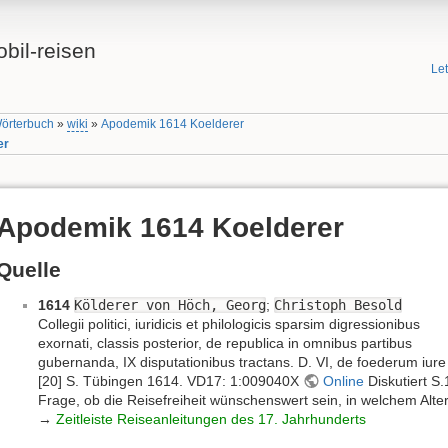
bil-reisen
Le
Wörterbuch
»
wiki
»
Apodemik 1614 Koelderer
er
Apodemik 1614 Koelderer
Quelle
1614
Kölderer von Höch, Georg
;
Christoph Besold
Collegii politici, iuridicis et philologicis sparsim digressionibus
exornati, classis posterior, de republica in omnibus partibus
gubernanda, IX disputationibus tractans. D. VI, de foederum iure
[20] S. Tübingen 1614. VD17: 1:009040X
Online
Diskutiert S.
Frage, ob die Reisefreiheit wünschenswert sein, in welchem Alte
→
Zeitleiste Reiseanleitungen des 17. Jahrhunderts