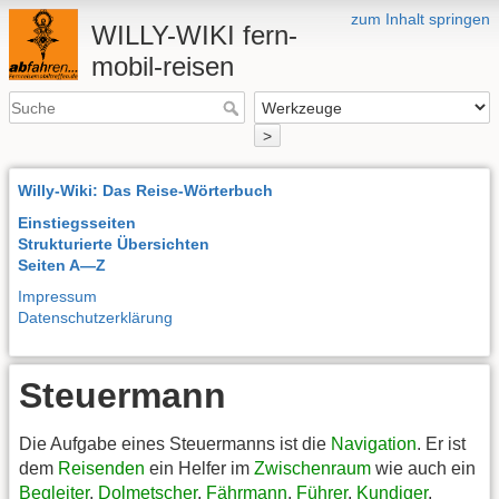
zum Inhalt springen
WILLY-WIKI fern-
mobil-reisen
>
Willy-Wiki: Das Reise-Wörterbuch
Einstiegsseiten
Strukturierte Übersichten
Seiten A—Z
Impressum
Datenschutzerklärung
Steuermann
Die Aufgabe eines Steuermanns ist die
Navigation
. Er ist
dem
Reisenden
ein Helfer im
Zwischenraum
wie auch ein
Begleiter
,
Dolmetscher
,
Fährmann
,
Führer
,
Kundiger
,