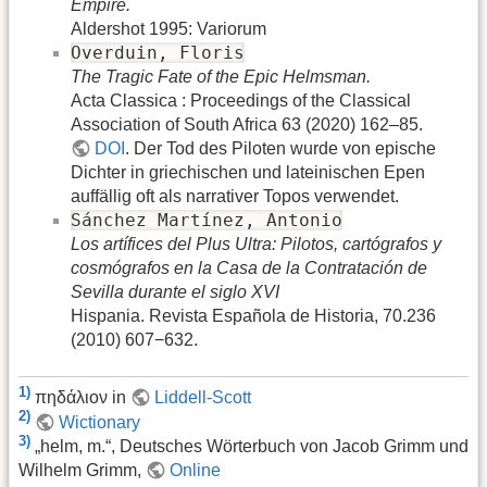
Empire.
Aldershot 1995: Variorum
Overduin, Floris
The Tragic Fate of the Epic Helmsman.
Acta Classica : Proceedings of the Classical
Association of South Africa 63 (2020) 162–85.
DOI
. Der Tod des Piloten wurde von epische
Dichter in griechischen und lateinischen Epen
auffällig oft als narrativer Topos verwendet.
Sánchez Martínez, Antonio
Los artífices del Plus Ultra: Pilotos, cartógrafos y
cosmógrafos en la Casa de la Contratación de
Sevilla durante el siglo XVI
Hispania. Revista Española de Historia, 70.236
(2010) 607−632.
1)
πηδάλιον in
Liddell-Scott
2)
Wictionary
3)
„helm, m.“, Deutsches Wörterbuch von Jacob Grimm und
Wilhelm Grimm,
Online