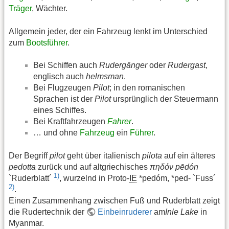
Träger
, Wächter.
Allgemein jeder, der ein Fahrzeug lenkt im Unterschied
zum
Bootsführer
.
Bei Schiffen auch
Rudergänger
oder
Rudergast
,
englisch auch
helmsman
.
Bei Flugzeugen
Pilot
; in den romanischen
Sprachen ist der
Pilot
ursprünglich der Steuermann
eines Schiffes.
Bei Kraftfahrzeugen
Fahrer
.
… und ohne
Fahrzeug
ein
Führer
.
Der Begriff
pilot
geht über italienisch
pilota
auf ein älteres
pedotta
zurück und auf altgriechisches
πηδόν pēdón
1)
`Ruderblatt´
, wurzelnd in Proto-
IE
*pedóm, *ped- `Fuss´
2)
.
Einen Zusammenhang zwischen Fuß und Ruderblatt zeigt
die Rudertechnik der
Einbeinruderer
am
Inle Lake
in
Myanmar.