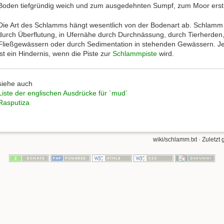
Boden tiefgründig weich und zum ausgedehnten Sumpf, zum Moor erst
Die Art des Schlamms hängt wesentlich von der Bodenart ab. Schlamm
durch Überflutung, in Ufernähe durch Durchnässung, durch Tierherd
Fließgewässern oder durch Sedimentation in stehenden Gewässern. Je
ist ein Hindernis, wenn die Piste zur
Schlammpiste
wird.
siehe auch
Liste der englischen Ausdrücke für `mud´
Rasputiza
wiki/schlamm.txt
· Zuletzt