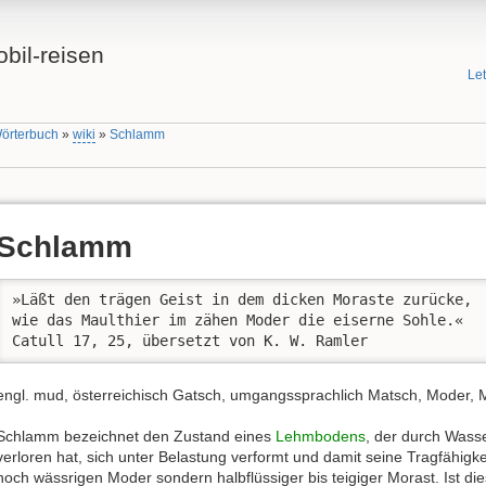
bil-reisen
Le
Wörterbuch
»
wiki
»
Schlamm
Schlamm
»Läßt den trägen Geist in dem dicken Moraste zurücke,

wie das Maulthier im zähen Moder die eiserne Sohle.«

Catull 17, 25, übersetzt von K. W. Ramler
engl. mud, österreichisch Gatsch, umgangssprachlich Matsch, Moder, 
Schlamm bezeichnet den Zustand eines
Lehmbodens
, der durch Wass
verloren hat, sich unter Belastung verformt und damit seine Tragfähigkei
noch wässrigen Moder sondern halbflüssiger bis teigiger Morast. Ist di