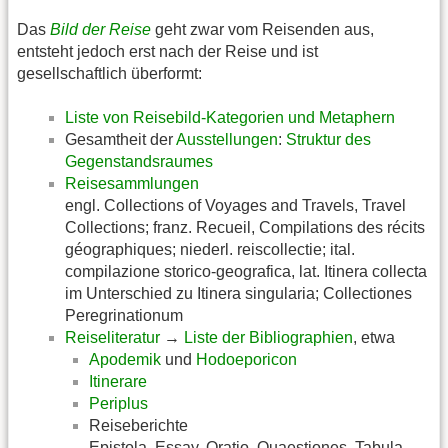
Das
Bild der Reise
geht zwar vom Reisenden aus,
entsteht jedoch erst nach der Reise und ist
gesellschaftlich überformt:
Liste von Reisebild-Kategorien und Metaphern
Gesamtheit der
Ausstellungen
:
Struktur des
Gegenstandsraumes
Reisesammlungen
engl. Collections of Voyages and Travels, Travel
Collections; franz. Recueil, Compilations des récits
géographiques; niederl. reiscollectie; ital.
compilazione storico-geografica, lat. Itinera collecta
im Unterschied zu Itinera singularia; Collectiones
Peregrinationum
Reiseliteratur
→
Liste der Bibliographien
, etwa
Apodemik
und
Hodoeporicon
Itinerare
Periplus
Reiseberichte
Epistola, Essay, Oratio, Quaestiones, Tabula,