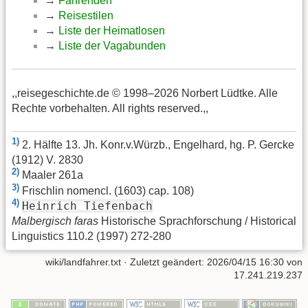
→
Fahrenden
→
Reisestilen
→
Liste der Heimatlosen
→
Liste der Vagabunden
,,reisegeschichte.de © 1998–2026 Norbert Lüdtke. Alle
Rechte vorbehalten. All rights reserved.,,
1)
2. Hälfte 13. Jh. Konr.v.Würzb., Engelhard, hg. P. Gercke
(1912) V. 2830
2)
Maaler 261a
3)
Frischlin nomencl. (1603) cap. 108)
4)
Heinrich Tiefenbach
Malbergisch faras
Historische Sprachforschung / Historical
Linguistics 110.2 (1997) 272-280
wiki/landfahrer.txt
· Zuletzt geändert:
2026/04/15 16:30
von
17.241.219.237