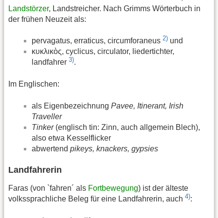
Landstörzer
, Landstreicher. Nach Grimms Wörterbuch in
der frühen Neuzeit als:
2)
pervagatus, erraticus, circumforaneus
und
κυκλικὸς, cyclicus, circulator, liedertichter,
3)
landfahrer
.
Im Englischen:
als Eigenbezeichnung
Pavee, Itinerant, Irish
Traveller
Tinker
(englisch tin: Zinn, auch allgemein Blech),
also etwa Kesselflicker
abwertend
pikeys, knackers, gypsies
Landfahrerin
Faras (von `fahren´ als
Fortbewegung
) ist der älteste
4)
volkssprachliche Beleg für eine Landfahrerin, auch
: