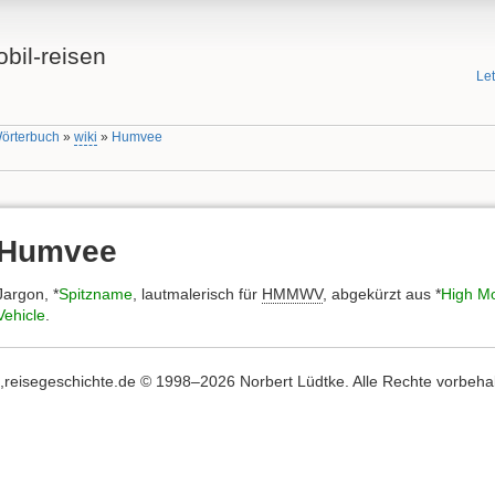
bil-reisen
Le
Wörterbuch
»
wiki
»
Humvee
Humvee
Jargon, *
Spitzname
, lautmalerisch für
HMMWV
, abgekürzt aus *
High Mo
Vehicle
.
,,reisegeschichte.de © 1998–2026 Norbert Lüdtke. Alle Rechte vorbehalte