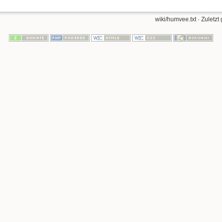
wiki/humvee.txt
· Zuletzt