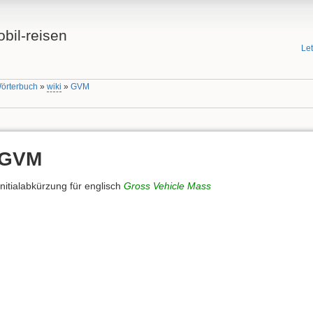
bil-reisen
Le
Wörterbuch
»
wiki
»
GVM
GVM
Initialabkürzung für englisch
Gross Vehicle Mass