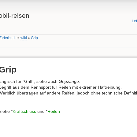
bil-reisen
Le
Wörterbuch
»
wiki
»
Grip
Grip
Englisch für `Griff´, siehe auch
Gripzange
.
Begriff aus dem Rennsport für Reifen mit extremer Haftreibung.
Werblich übertragen auf andere Reifen, jedoch ohne technische Definit
Siehe *
Kraftschluss
und *
Reifen