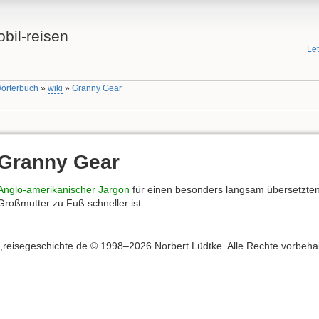
bil-reisen
Le
Wörterbuch
»
wiki
»
Granny Gear
Granny Gear
Anglo-amerikanischer Jargon
für einen besonders langsam übersetzten
Großmutter zu Fuß schneller ist.
,,reisegeschichte.de © 1998–2026 Norbert Lüdtke. Alle Rechte vorbehalte