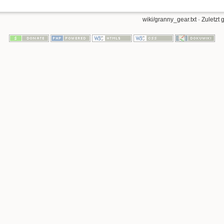
wiki/granny_gear.txt
· Zuletzt 