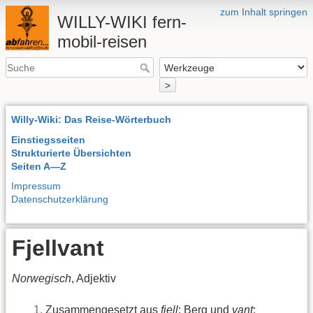
zum Inhalt springen
WILLY-WIKI fern-
mobil-reisen
>
Willy-Wiki: Das Reise-Wörterbuch
Einstiegsseiten
Strukturierte Übersichten
Seiten A—Z
Impressum
Datenschutzerklärung
Fjellvant
Norwegisch
, Adjektiv
Zusammengesetzt aus
fjell
: Berg und
vant
: