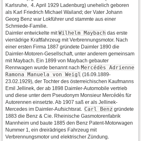
Karlsruhe,  4. April 1929 Ladenburg) unehelich geboren
als Karl Friedrich Michael Wailand; der Vater Johann
Georg Benz war Lokführer und stammte aus einer
Schmiede-Familie.
Wilhelm Maybach
Daimler entwickelte mit
das erste
vierrädrige Kraftfahrzeug mit Verbrennungsmotor. Nach
einer ersten Firma 1887 gründete Daimler 1890 die
Daimler-Motoren-Gesellschaft, unter anderem gemeinsam
mit Maybach. Ein 1899 von Maybach gebauter
Mercédès Adrienne
Rennwagen wurde benannt nach
Ramona Manuela von Weigl
(16.09.1889-
23.02.1929), der Tochter des österreichischen Kaufmanns
Emil Jellinek, der ab 1898 Daimler-Automobile vertrieb
und diese unter dem Pseudonym Monsieur Mercédès für
Autorennen einsetzte. Ab 1907 saß er als Jellinek-
Carl Benz
Mercedes im Daimler-Aufsichtsrat.
gründete
1883 die Benz & Cie. Rheinische Gasmotorenfabrik
Mannheim und baute 1885 den Benz Patent-Motorwagen
Nummer 1, ein dreirädriges Fahrzeug mit
Verbrennungsmotor und elektrischer Zündung.