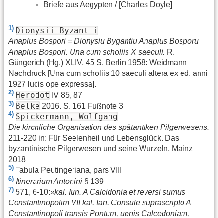
Briefe aus Aegypten / [Charles Doyle]
1)
Dionysii Byzantii
Anaplus Bospori = Dionysiu Bygantiu Anaplus Bosporu
Anaplus Bospori. Una cum scholiis X saeculi.
R.
Güngerich (Hg.) XLIV, 45 S. Berlin 1958: Weidmann
Nachdruck [Una cum scholiis 10 saeculi altera ex ed. anni
1927 lucis ope expressa].
2)
Herodot
IV 85, 87
3)
Belke
2016, S. 161 Fußnote 3
4)
Spickermann, Wolfgang
Die kirchliche Organisation des spätantiken Pilgerwesens.
211-220 in: Für Seelenheil und Lebensglück. Das
byzantinische Pilgerwesen und seine Wurzeln, Mainz
2018
5)
Tabula Peutingeriana, pars VIII
6)
Itinerarium Antonini
§ 139
7)
571, 6-10:
»kal. Iun. A Calcidonia et reversi sumus
Constantinopolim VII kal. Ian. Consule suprascripto A
Constantinopoli transis Pontum, uenis Calcedoniam,