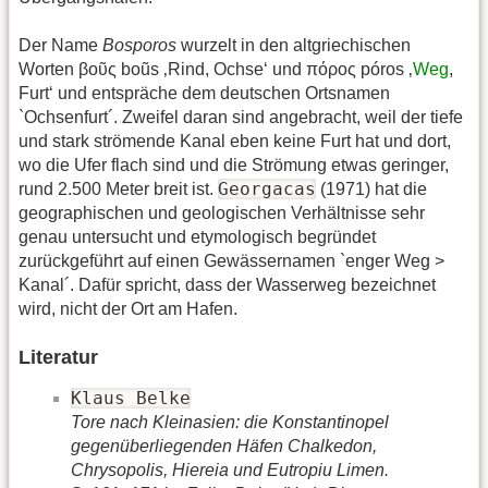
Der Name
Bosporos
wurzelt in den altgriechischen
Worten βοῦς boũs ‚Rind, Ochse‘ und πόρος póros ‚
Weg
,
Furt‘ und entspräche dem deutschen Ortsnamen
`Ochsenfurt´. Zweifel daran sind angebracht, weil der tiefe
und stark strömende Kanal eben keine Furt hat und dort,
wo die Ufer flach sind und die Strömung etwas geringer,
Georgacas
rund 2.500 Meter breit ist.
(1971) hat die
geographischen und geologischen Verhältnisse sehr
genau untersucht und etymologisch begründet
zurückgeführt auf einen Gewässernamen `enger Weg >
Kanal´. Dafür spricht, dass der Wasserweg bezeichnet
wird, nicht der Ort am Hafen.
Literatur
Klaus Belke
Tore nach Kleinasien: die Konstantinopel
gegenüberliegenden Häfen Chalkedon,
Chrysopolis, Hiereia und Eutropiu Limen.