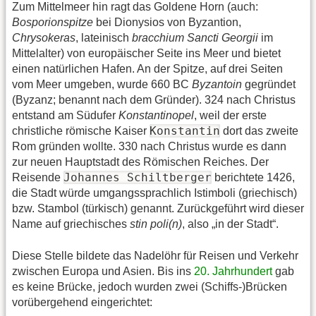
Zum Mittelmeer hin ragt das Goldene Horn (auch:
Bosporionspitze
bei Dionysios von Byzantion,
Chrysokeras
, lateinisch
bracchium Sancti Georgii
im
Mittelalter) von europäischer Seite ins Meer und bietet
einen natürlichen Hafen. An der Spitze, auf drei Seiten
vom Meer umgeben, wurde 660 BC
Byzantoin
gegründet
(Byzanz; benannt nach dem Gründer). 324 nach Christus
entstand am Südufer
Konstantinopel
, weil der erste
Konstantin
christliche römische Kaiser
dort das zweite
Rom gründen wollte. 330 nach Christus wurde es dann
zur neuen Hauptstadt des Römischen Reiches. Der
Johannes Schiltberger
Reisende
berichtete 1426,
die Stadt würde umgangssprachlich Istimboli (griechisch)
bzw. Stambol (türkisch) genannt. Zurückgeführt wird dieser
Name auf griechisches
stin poli(n)
, also „in der Stadt“.
Diese Stelle bildete das Nadelöhr für Reisen und Verkehr
zwischen Europa und Asien. Bis ins
20. Jahrhundert
gab
es keine Brücke, jedoch wurden zwei (Schiffs-)Brücken
vorübergehend eingerichtet: