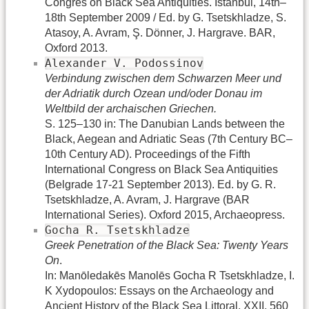
Congres on Black Sea Antiquities. Istanbul, 14th–
18th September 2009 / Ed. by G. Tsetskhladze, S.
Atasoy, A. Avram, Ş. Dönner, J. Hargrave. BAR,
Oxford 2013.
Alexander V. Podossinov
Verbindung zwischen dem Schwarzen Meer und
der Adriatik durch Ozean und/oder Donau im
Weltbild der archaischen Griechen.
S. 125–130 in: The Danubian Lands between the
Black, Aegean and Adriatic Seas (7th Century BC–
10th Century AD). Proceedings of the Fifth
International Congress on Black Sea Antiquities
(Belgrade 17-21 September 2013). Ed. by G. R.
Tsetskhladze, A. Avram, J. Hargrave (BAR
International Series). Oxford 2015, Archaeopress.
Gocha R. Tsetskhladze
Greek Penetration of the Black Sea: Twenty Years
On
.
In: Manōledakēs Manolēs Gocha R Tsetskhladze, I.
K Xydopoulos: Essays on the Archaeology and
Ancient History of the Black Sea Littoral. XXII, 560