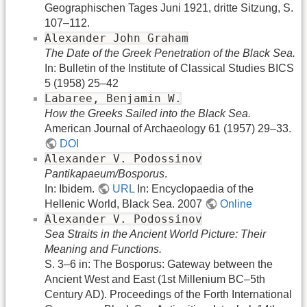
Geographischen Tages Juni 1921, dritte Sitzung, S.
107–112.
Alexander John Graham
The Date of the Greek Penetration of the Black Sea.
In: Bulletin of the Institute of Classical Studies BICS
5 (1958) 25–42
Labaree, Benjamin W.
How the Greeks Sailed into the Black Sea.
American Journal of Archaeology 61 (1957) 29–33.
DOI
Alexander V. Podossinov
Pantikapaeum/Bosporus
.
In: Ibidem.
URL
In: Encyclopaedia of the
Hellenic World, Black Sea. 2007
Online
Alexander V. Podossinov
Sea Straits in the Ancient World Picture: Their
Meaning and Functions.
S. 3–6 in: The Bosporus: Gateway between the
Ancient West and East (1st Millenium BC–5th
Century AD). Proceedings of the Forth International