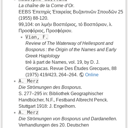
La chaîne de la Corne d’Or
.
EEBS Ἐπετηρὶς Ἑταιρείας Βυζαντινῶν Σπουδῶν 25
(1955) 88-120.
99,104: on λιμήν Вοσπόριος, τό Вοσπόριον, λ.
Προσϕόριος, Προσϕόριον.
Vian, F.
Review of The Waterway of Hellespont and
Bosporus : the Origin of the Names and Early
Greek Haplology
tiré à part de Names, vol. 19, by D. J.
Georgacas. Revue Des Études Grecques, 88
(1975) 419/423, 264–264.
Online
A. Merz
Die Strömungen des Bosporus
.
S. 277–295 in: Bibliothek Geographischer
Handbücher, N.F., Festband Albrecht Penck.
Stuttgart 1918: J. Engelhorn.
A. Merz
Die Strömungen von Bosporus und Dardanellen.
Verhandlungen des 20. Deutschen