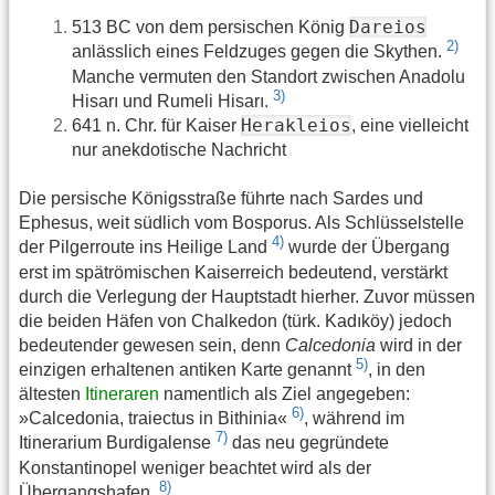
Dareios
513 BC von dem persischen König
2)
anlässlich eines Feldzuges gegen die Skythen.
Manche vermuten den Standort zwischen Anadolu
3)
Hisarı und Rumeli Hisarı.
Herakleios
641 n. Chr. für Kaiser
, eine vielleicht
nur anekdotische Nachricht
Die persische Königsstraße führte nach Sardes und
Ephesus, weit südlich vom Bosporus. Als Schlüsselstelle
4)
der Pilgerroute ins Heilige Land
wurde der Übergang
erst im spätrömischen Kaiserreich bedeutend, verstärkt
durch die Verlegung der Hauptstadt hierher. Zuvor müssen
die beiden Häfen von Chalkedon (türk. Kadıköy) jedoch
bedeutender gewesen sein, denn
Calcedonia
wird in der
5)
einzigen erhaltenen antiken Karte genannt
, in den
ältesten
Itineraren
namentlich als Ziel angegeben:
6)
»Calcedonia, traiectus in Bithinia«
, während im
7)
Itinerarium Burdigalense
das neu gegründete
Konstantinopel weniger beachtet wird als der
8)
Übergangshafen.