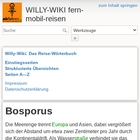
zum Inhalt springen
WILLY-WIKI fern-
mobil-reisen
>
Willy-Wiki: Das Reise-Wörterbuch
Einstiegsseiten
Strukturierte Übersichten
Seiten A—Z
Impressum
Datenschutzerklärung
Bosporus
Die Meerenge trennt
Europa
und Asien, dabei vergrößert
sich der Abstand um etwa zwei Zentimeter pro Jahr durch
die Kontinentaldrift. Als Wasser
straße
verbindet sie das