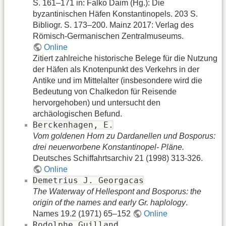
S. 161–171 in: Falko Daim (Hg.): Die
byzantinischen Häfen Konstantinopels. 203 S.
Bibliogr. S. 173–200. Mainz 2017: Verlag des
Römisch-Germanischen Zentralmuseums.
Online
Zitiert zahlreiche historische Belege für die Nutzung
der Häfen als Knotenpunkt des Verkehrs in der
Antike und im Mittelalter (insbesondere wird die
Bedeutung von Chalkedon für Reisende
hervorgehoben) und untersucht den
archäologischen Befund.
Berckenhagen, E.
Vom goldenen Horn zu Dardanellen und Bosporus:
drei neuerworbene Konstantinopel- Pläne.
Deutsches Schiffahrtsarchiv 21 (1998) 313-326.
Online
Demetrius J. Georgacas
The Waterway of Hellespont and Bosporus: the
origin of the names and early Gr. haplology
.
Names 19.2 (1971) 65–152
Online
Rodolphe Guilland