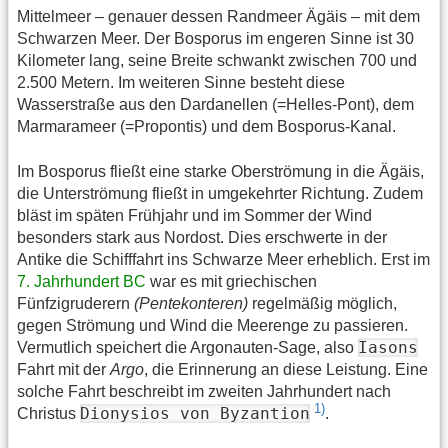
Mittelmeer – genauer dessen Randmeer Ägäis – mit dem
Schwarzen Meer. Der Bosporus im engeren Sinne ist 30
Kilometer lang, seine Breite schwankt zwischen 700 und
2.500 Metern. Im weiteren Sinne besteht diese
Wasserstraße aus den Dardanellen (=Helles-Pont), dem
Marmarameer (=Propontis) und dem Bosporus-Kanal.
Im Bosporus fließt eine starke Oberströmung in die Ägäis,
die Unterströmung fließt in umgekehrter Richtung. Zudem
bläst im späten Frühjahr und im Sommer der Wind
besonders stark aus Nordost. Dies erschwerte in der
Antike die Schifffahrt ins Schwarze Meer erheblich. Erst im
7. Jahrhundert BC
war es mit griechischen
Fünfzigruderern
(Pentekonteren)
regelmäßig möglich,
gegen Strömung und Wind die Meerenge zu passieren.
Iasons
Vermutlich speichert die Argonauten-Sage, also
Fahrt mit der
Argo
, die Erinnerung an diese Leistung. Eine
solche Fahrt beschreibt im zweiten Jahrhundert nach
1)
Dionysios von Byzantion
Christus
.