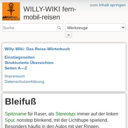
zum Inhalt springen
WILLY-WIKI fern-
mobil-reisen
>
Willy-Wiki: Das Reise-Wörterbuch
Einstiegsseiten
Strukturierte Übersichten
Seiten A—Z
Impressum
Datenschutzerklärung
Bleifuß
Spitzname
für Raser, als
Stereotyp
: immer auf der linken
Spur
, nonstop blinkend, mit der Lichthupe spielend.
Besonders häufig in den Autos mit vier Ringen,