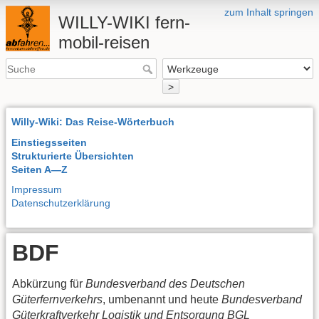
zum Inhalt springen
WILLY-WIKI fern-
mobil-reisen
>
Willy-Wiki: Das Reise-Wörterbuch
Einstiegsseiten
Strukturierte Übersichten
Seiten A—Z
Impressum
Datenschutzerklärung
BDF
Abkürzung für
Bundesverband des Deutschen
Güterfernverkehrs
, umbenannt und heute
Bundesverband
Güterkraftverkehr Logistik und Entsorgung
BGL