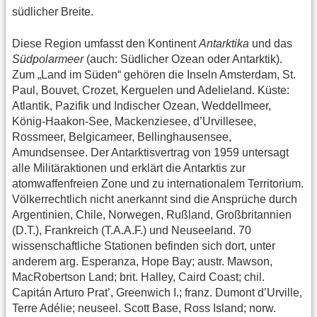
südlicher Breite.
Diese Region umfasst den Kontinent
Antarktika
und das
Südpolarmeer
(auch: Südlicher Ozean oder Antarktik).
Zum „Land im Süden“ gehören die Inseln Amsterdam, St.
Paul, Bouvet, Crozet, Kerguelen und Adelieland. Küste:
Atlantik, Pazifik und Indischer Ozean, Weddellmeer,
König-Haakon-See, Mackenziesee, d’Urvillesee,
Rossmeer, Belgicameer, Bellinghausensee,
Amundsensee. Der Antarktisvertrag von 1959 untersagt
alle Militäraktionen und erklärt die Antarktis zur
atomwaffenfreien Zone und zu internationalem Territorium.
Völkerrechtlich nicht anerkannt sind die Ansprüche durch
Argentinien, Chile, Norwegen, Rußland, Großbritannien
(D.T.), Frankreich (T.A.A.F.) und Neuseeland. 70
wissenschaftliche Stationen befinden sich dort, unter
anderem arg. Esperanza, Hope Bay; austr. Mawson,
MacRobertson Land; brit. Halley, Caird Coast; chil.
Capitán Arturo Prat’, Greenwich I.; franz. Dumont d’Urville,
Terre Adélie; neuseel. Scott Base, Ross Island; norw.